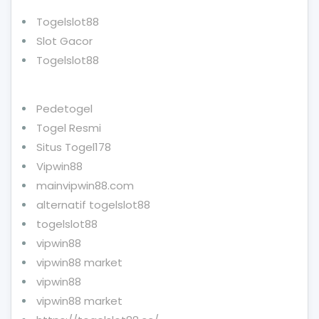
Togelslot88
Slot Gacor
Togelslot88
Pedetogel
Togel Resmi
Situs Togel178
Vipwin88
mainvipwin88.com
alternatif togelslot88
togelslot88
vipwin88
vipwin88 market
vipwin88
vipwin88 market