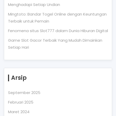
Menghadapi Setiap Undian
Mingtoto: Bandar Togel Online dengan Keuntungan
Terbaik untuk Pemain
Fenomena situs Slot777 dalam Dunia Hiburan Digital
Game Slot Gacor Terbaik Yang Mudah Dimainkan
Setiap Hari
Arsip
September 2025
Februari 2025
Maret 2024