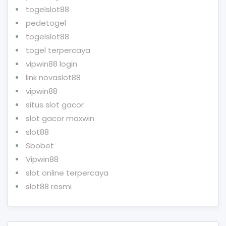
togelslot88
pedetogel
togelslot88
togel terpercaya
vipwin88 login
link novaslot88
vipwin88
situs slot gacor
slot gacor maxwin
slot88
Sbobet
Vipwin88
slot online terpercaya
slot88 resmi