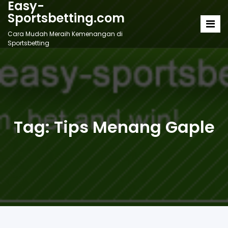
Easy-
Sportsbetting.com
Cara Mudah Meraih Kemenangan di
Sportsbetting
Tag:
Tips Menang Gaple