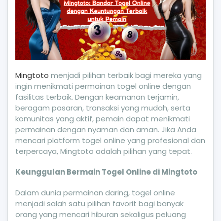
Mingtoto
menjadi pilihan terbaik bagi mereka yang
ingin menikmati permainan togel online dengan
fasilitas terbaik. Dengan keamanan terjamin,
beragam pasaran, transaksi yang mudah, serta
komunitas yang aktif, pemain dapat menikmati
permainan dengan nyaman dan aman. Jika Anda
mencari platform togel online yang profesional dan
terpercaya, Mingtoto adalah pilihan yang tepat.
Keunggulan Bermain Togel Online di Mingtoto
Dalam dunia permainan daring, togel online
menjadi salah satu pilihan favorit bagi banyak
orang yang mencari hiburan sekaligus peluang