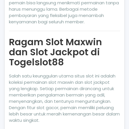
pemain bisa langsung menikmati permainan tanpa
harus menunggu lama. Berbagai metode
pembayaran yang fleksibel juga menambah
kenyamanan bagi seluruh member.
Ragam Slot Maxwin
dan Slot Jackpot di
Togelslot88
Salah satu keunggulan utama situs slot ini adalah
koleksi permainan slot maxwin dan slot jackpot
yang lengkap. Setiap permainan dirancang untuk
memberikan pengalaman bermain yang adil,
menyenangkan, dan tentunya menguntungkan.
Dengan fitur slot gacor, pemain memiliki peluang
lebih besar untuk meraih kemenangan besar dalam
waktu singkat.