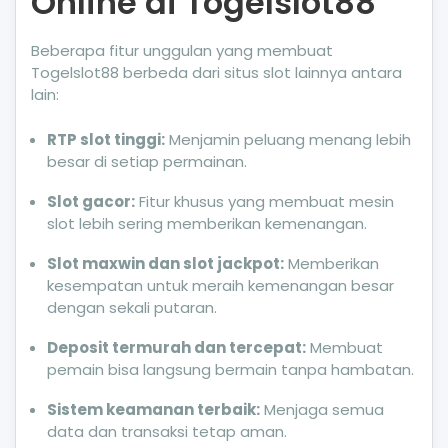
Online di Togelslot88
Beberapa fitur unggulan yang membuat
Togelslot88 berbeda dari situs slot lainnya antara
lain:
RTP slot tinggi:
Menjamin peluang menang lebih
besar di setiap permainan.
Slot gacor:
Fitur khusus yang membuat mesin
slot lebih sering memberikan kemenangan.
Slot maxwin dan slot jackpot:
Memberikan
kesempatan untuk meraih kemenangan besar
dengan sekali putaran.
Deposit termurah dan tercepat:
Membuat
pemain bisa langsung bermain tanpa hambatan.
Sistem keamanan terbaik:
Menjaga semua
data dan transaksi tetap aman.