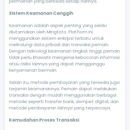
permainan yang berbeda setiap harinya.
Sistem Keamanan Canggih
Keamanan adalah aspek penting yang selalu
diutamakan oleh Mingtoto. Platform ini
menggunakan sistem enkripsi terbaru untuk
melindungi data pribadi dan transaksi pemain.
Dengan teknologi keamanan tingkat tinggi, pemain
tidak perlu khawatir mengenai kebocoran informasi
atau risiko lainnya yang dapat mengganggu
kenyamanan bermain.
Selain itu, metode pembayaran yang tersedia juga
terjamin keamanannya. Pemain dapat melakukan
transaksi dengan mudah menggunakan berbagai
metode seperti transfer bank, dompet digital, dan
metode pembayaran lainnya yang terpercaya.
Kemudahan Proses Transaksi