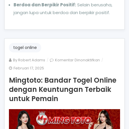
Berdoa dan Berpikir Positif:
Selain berusaha,
jangan lupa untuk berdoa dan berpikir positif.
togel online
pada
By
Robert Adams
Komentar Dinonaktifkan
Mingtoto:
Februari 17, 2025
Bandar
Mingtoto: Bandar Togel Online
Togel
Online
dengan Keuntungan Terbaik
dengan
untuk Pemain
Keuntungan
Terbaik
untuk
Pemain