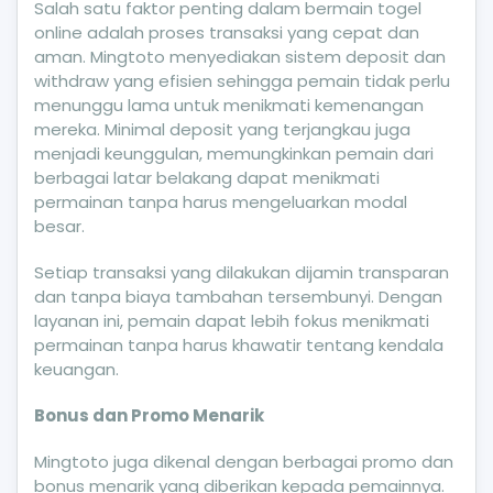
Salah satu faktor penting dalam bermain togel
online adalah proses transaksi yang cepat dan
aman. Mingtoto menyediakan sistem deposit dan
withdraw yang efisien sehingga pemain tidak perlu
menunggu lama untuk menikmati kemenangan
mereka. Minimal deposit yang terjangkau juga
menjadi keunggulan, memungkinkan pemain dari
berbagai latar belakang dapat menikmati
permainan tanpa harus mengeluarkan modal
besar.
Setiap transaksi yang dilakukan dijamin transparan
dan tanpa biaya tambahan tersembunyi. Dengan
layanan ini, pemain dapat lebih fokus menikmati
permainan tanpa harus khawatir tentang kendala
keuangan.
Bonus dan Promo Menarik
Mingtoto juga dikenal dengan berbagai promo dan
bonus menarik yang diberikan kepada pemainnya.