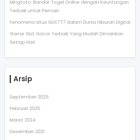
Mingtoto: Bandar Togel Online dengan Keuntungan
Terbaik untuk Pemain
Fenomena situs Slot777 dalam Dunia Hiburan Digital
Game Slot Gacor Terbaik Yang Mudah Dimainkan
Setiap Hari
Arsip
September 2025
Februari 2025
Maret 2024
Desember 2021