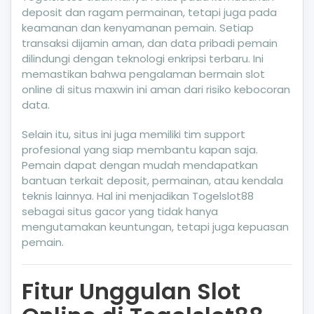
deposit dan ragam permainan, tetapi juga pada
keamanan dan kenyamanan pemain. Setiap
transaksi dijamin aman, dan data pribadi pemain
dilindungi dengan teknologi enkripsi terbaru. Ini
memastikan bahwa pengalaman bermain slot
online di situs maxwin ini aman dari risiko kebocoran
data.
Selain itu, situs ini juga memiliki tim support
profesional yang siap membantu kapan saja.
Pemain dapat dengan mudah mendapatkan
bantuan terkait deposit, permainan, atau kendala
teknis lainnya. Hal ini menjadikan Togelslot88
sebagai situs gacor yang tidak hanya
mengutamakan keuntungan, tetapi juga kepuasan
pemain.
Fitur Unggulan Slot