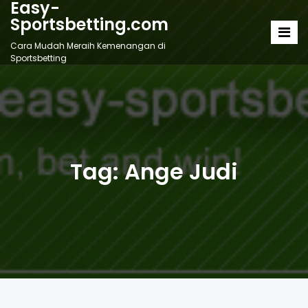
Easy-
Sportsbetting.com
Cara Mudah Meraih Kemenangan di
Sportsbetting
Tag:
Ange Judi