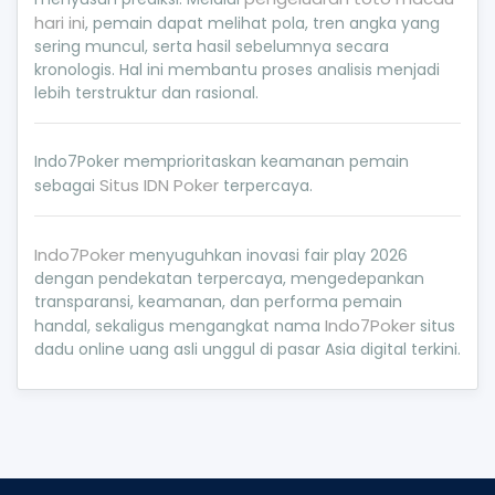
hari ini
, pemain dapat melihat pola, tren angka yang
sering muncul, serta hasil sebelumnya secara
kronologis. Hal ini membantu proses analisis menjadi
lebih terstruktur dan rasional.
Indo7Poker memprioritaskan keamanan pemain
Situs IDN Poker
sebagai
terpercaya.
Indo7Poker
menyuguhkan inovasi fair play 2026
dengan pendekatan terpercaya, mengedepankan
transparansi, keamanan, dan performa pemain
Indo7Poker
handal, sekaligus mengangkat nama
situs
dadu online uang asli unggul di pasar Asia digital terkini.