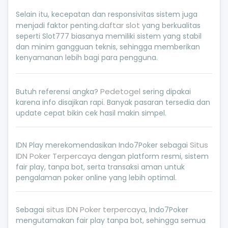
Selain itu, kecepatan dan responsivitas sistem juga
daftar slot
menjadi faktor penting.
yang berkualitas
seperti Slot777 biasanya memiliki sistem yang stabil
dan minim gangguan teknis, sehingga memberikan
kenyamanan lebih bagi para pengguna.
Pedetogel
Butuh referensi angka?
sering dipakai
karena info disajikan rapi. Banyak pasaran tersedia dan
update cepat bikin cek hasil makin simpel.
Situs
IDN Play merekomendasikan Indo7Poker sebagai
IDN Poker Terpercaya
dengan platform resmi, sistem
fair play, tanpa bot, serta transaksi aman untuk
pengalaman poker online yang lebih optimal.
situs IDN Poker terpercaya
Sebagai
, Indo7Poker
mengutamakan fair play tanpa bot, sehingga semua