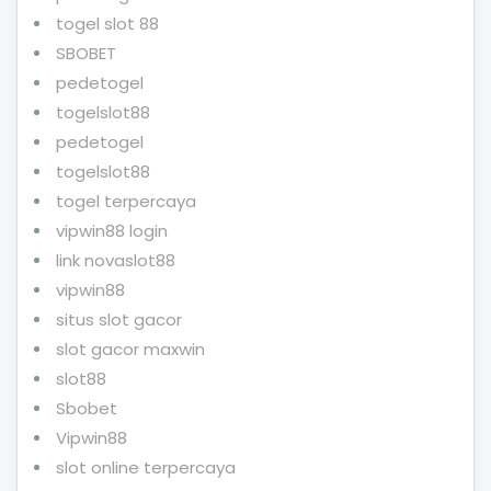
togel slot 88
SBOBET
pedetogel
togelslot88
pedetogel
togelslot88
togel terpercaya
vipwin88 login
link novaslot88
vipwin88
situs slot gacor
slot gacor maxwin
slot88
Sbobet
Vipwin88
slot online terpercaya