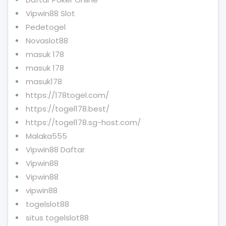
Vipwin88 Slot
Pedetogel
Novaslot88
masuk 178
masuk 178
masuk178
https://178togel.com/
https://togel178.best/
https://togel178.sg-host.com/
Malaka555
Vipwin88 Daftar
Vipwin88
Vipwin88
vipwin88
togelslot88
situs togelslot88