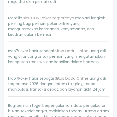
meja diisi oleh pemain asli.
situs IDN Poker terpercaya
Memilih
menjadi langkah
penting bagi pemain poker online yang
mengutamakan keamanan, kenyamanan, dan
keadilan dalam bermain.
Situs Dadu Online
Indo7Poker hadir sebagai
uang asli
yang dirancang untuk pemain yang mengutamakan
kecepatan transaksi dan keadilan dalam bermain.
Situs Dadu Online
Indo7Poker hadir sebagai
uang asli
terpercaya 2026 dengan sistem fair play, tanpa
manipulasi, transaksi cepat, dan layanan aktif 24 jam.
Bagi pemain togel berpengalaman, data pengeluaran
bukan sekadar angka, melainkan fondasi utama dalam
pengeluaran toto macau
menyusun prediksi. Melalui