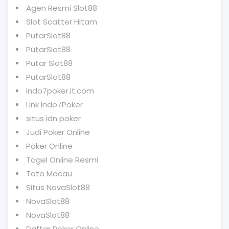
Agen Resmi Slot88
Slot Scatter Hitam
PutarSlot88
PutarSlot88
Putar Slot88
PutarSlot88
indo7poker.it.com
Link Indo7Poker
situs idn poker
Judi Poker Online
Poker Online
Togel Online Resmi
Toto Macau
Situs NovaSlot88
NovaSlot88
NovaSlot88
Daftar Poker Online